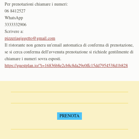
Per prenotazioni chiamare i numeri:
06 8412527
WhatsApp
3333332906
Scrivere a:
pizzeriagiggetto@gmail.com
Il ristorante non genera un'email automatica di conferma di prenotazione,
se si cerca conferma dell'avvenuta prenotazione si richiede gentilmente di
chiamare i numeri sovra esposti.
https://guestplan.io/?i=16836b8e2cb8c8da29e0ffc15dd7954538d1b828
PRENOTA